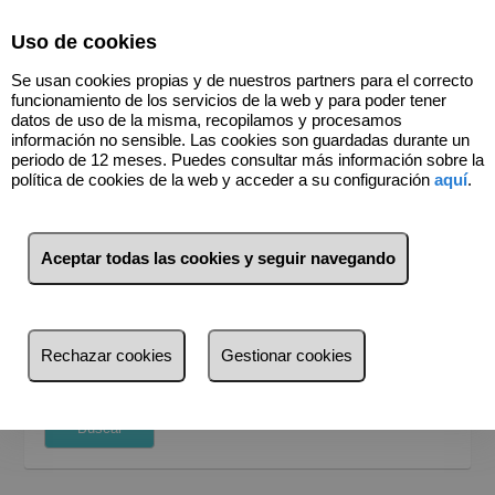
Select Language
▼
Uso de cookies
655021945
Se usan cookies propias y de nuestros partners para el correcto
funcionamiento de los servicios de la web y para poder tener
datos de uso de la misma, recopilamos y procesamos
información no sensible. Las cookies son guardadas durante un
periodo de 12 meses. Puedes consultar más información sobre la
política de cookies de la web y acceder a su configuración
aquí
.
BUSCADOR
Venta
Alquiler
Aceptar todas las cookies y seguir navegando
¿Dónde quieres buscar?
Provincia
Rechazar cookies
Gestionar cookies
Provincia
Busca por referencia, precio, tipo...
Alicante
Buscar
Ourense
València