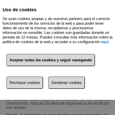
Select Language
▼
Uso de cookies
655021945
Se usan cookies propias y de nuestros partners para el correcto
funcionamiento de los servicios de la web y para poder tener
datos de uso de la misma, recopilamos y procesamos
información no sensible. Las cookies son guardadas durante un
Te ayudamos en la venta de tu casa
periodo de 12 meses. Puedes consultar más información sobre la
política de cookies de la web y acceder a su configuración
aquí
.
Aceptar todas las cookies y seguir navegando
Rechazar cookies
Gestionar cookies
Estamos preparados y perfectamente formados en todos
los ámbitos para vender tu vivienda en las mejores
condiciones, más de 20 años de experiencia en el sector
nos avalan.
Desde el momento en que decidas poner en venta una