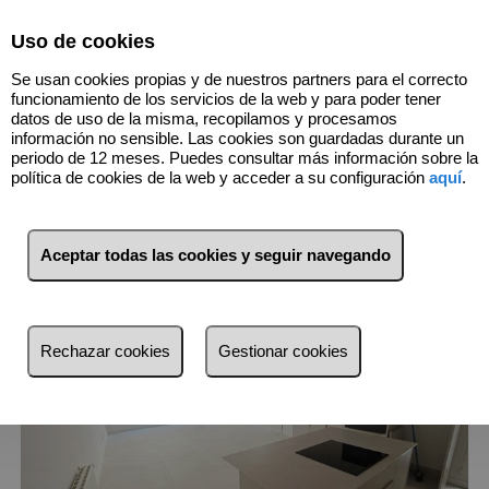
Select Language
▼
Uso de cookies
655021945
Se usan cookies propias y de nuestros partners para el correcto
funcionamiento de los servicios de la web y para poder tener
datos de uso de la misma, recopilamos y procesamos
información no sensible. Las cookies son guardadas durante un
1
Inmuebles
Extramurs (València)
periodo de 12 meses. Puedes consultar más información sobre la
política de cookies de la web y acceder a su configuración
aquí
.
Lista
Mapa
Filtros
Aceptar todas las cookies y seguir navegando
más reciente
más reciente
Rechazar cookies
Gestionar cookies
Menos reciente
Baratos
Caros
Pequeños