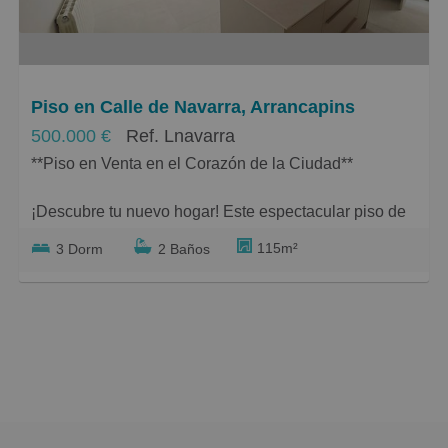
Grandes
Piso en Calle de Navarra, Arrancapins
500.000 €
Ref. Lnavarra
**Piso en Venta en el Corazón de la Ciudad**
¡Descubre tu nuevo hogar! Este espectacular piso de
115 m² construidos se encuentra en una ubicación
115m²
3 Dorm
2 Baños
privilegiada, ideal para disfrutar de la vida urbana.
Con 3 amplios dormitorios, perfectos para la familia o
para crear un acogedor espacio de trabajo, y 2 baños
modernos, este inmueble combina comodidad y estilo.
La planta 1 ofrece fácil acceso, y su orientación sur
garantiza luz natural durante todo el día.
El piso es completamente nuevo y cuenta con un