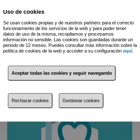
Uso de cookies
655021945
Se usan cookies propias y de nuestros partners para el correcto
funcionamiento de los servicios de la web y para poder tener
datos de uso de la misma, recopilamos y procesamos
¿Nos tomamos un café?
información no sensible. Las cookies son guardadas durante un
periodo de 12 meses. Puedes consultar más información sobre la
Lodan Care
, escuchamos a todos nuestros clientes en francés,
política de cookies de la web y acceder a su configuración
aquí
.
español, inglés.
Nuestros colaboradores también nos permiten comunicar en ruso,
italiano o turco.
Aceptar todas las cookies y seguir navegando
Te estamos esperando.
Pide cita previa:
Teléfono:
655 021 945
Rechazar cookies
Gestionar cookies
hola@lodancare.com