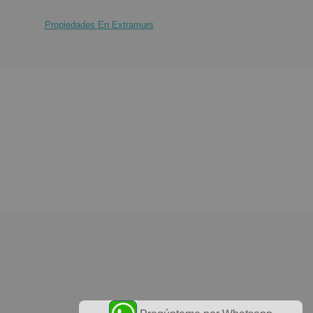
medor con salida a terraza y cocina.
Propiedades En Extramurs
en una zona céntrica, tendrás acceso a todas
didades que ofrece Rocafort, incluyendo zonas
ara disfrutar de la naturaleza, medios de
te, centros de salud, educativos, culturales,
cados y demás. Con alta de suministros
a, esta casa está lista para comenzar su
mación. No dejes pasar esta oportunidad única
rir un inmueble con tanto potencial.
anos para más información!
ncio no es vinculante, la información
onada es orientativa y puede contener errores,
iones u omisiones.
o de venta no incluye impuestos, gastos de
y honorarios de la Agencia Inmobiliaria.