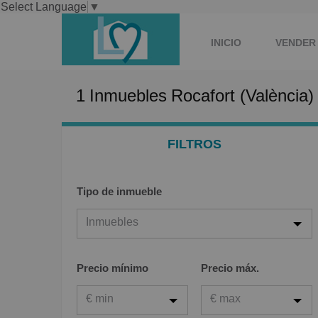
Select Language
▼
INICIO
VENDER
1
Inmuebles
Rocafort (València)
FILTROS
Tipo de inmueble
Inmuebles
Inmuebles
Precio mínimo
Precio máx.
Viviendas
€ min
€ max
Garaje