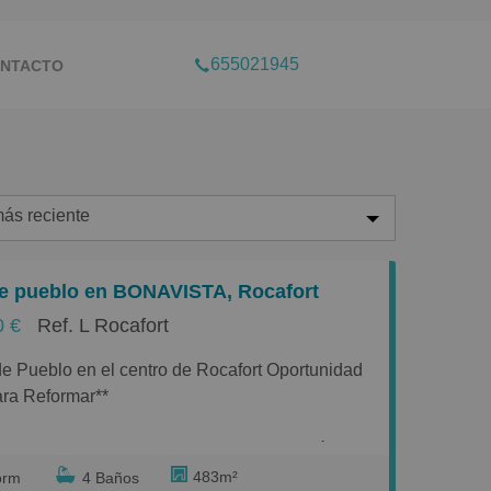
655021945
NTACTO
ás reciente
ás reciente
e pueblo en BONAVISTA, Rocafort
enos reciente
0 €
Ref. L Rocafort
aratos
aros
ara Reformar**
equeños
 esta amplia casa de pueblo en el corazón del
randes
un lugar con mucho potencial para convertirse
483m²
orm
4 Baños