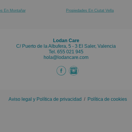
salón co
es En Montañar
Propiedades En Ciutat Vella
Ubicada 
las como
verdes p
transpor
Lodan Care
C/ Puerto de la Albufera, 5 - 3 El Saler, Valencia
supermer
Tel.
655 021 945
realizad
hola@lodancare.com
transfor
de adqui
¡Contáct
Este anu
proporci
Aviso legal y Política de privacidad
/
Política de cookies
imprecis
El preci
Notaría 