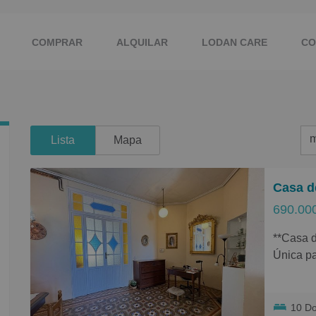
COMPRAR
ALQUILAR
LODAN CARE
CO
m
Lista
Mapa
m
Casa d
M
690.00
B
**Casa de Pueblo en el centro de Rocafort Oportunidad
C
Única p
P
Descubre
G
pueblo, 
10 D