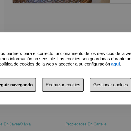
en el ho
parcela 
generoso
Cuenta c
numerosa
La cocin
funcional
os partners para el correcto funcionamiento de los servicios de la w
amos información no sensible. Las cookies son guardadas durante u
La propi
política de cookies de la web y acceder a su configuración
aquí
.
de la ar
nolla y 
brillar 
seguir navegando
Rechazar cookies
Gestionar cookies
aire libr
para rel
Además, 
acogedor
Con acce
vivienda
es En Jávea/Xàbia
Propiedades En Cartelle
años 90 